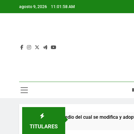
Saltar
agosto 9, 2026
11:01:59 AM
al
contenido
I
Nº 0029-2023 por medio del cual se modifica y adopta adopta el
s
TITULARES