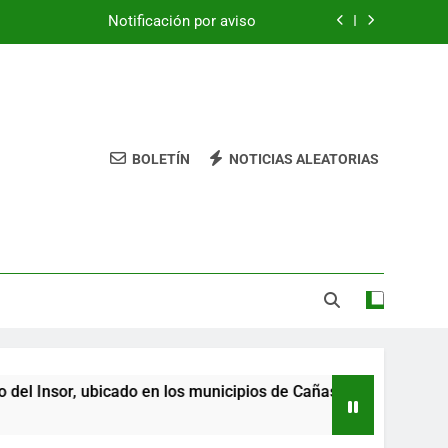
Notificación por aviso
de Auto de Inicio de Trámite Ambiental
de Auto de Inicio de Trámite Ambiental
CITACIONES
BOLETÍN
NOTICIAS ALEATORIAS
Notificación por aviso
de Auto de Inicio de Trámite Ambiental
de Auto de Inicio de Trámite Ambiental
CITACIONES
r, ubicado en los municipios de Cañasgordas, Abriaquí y Giral