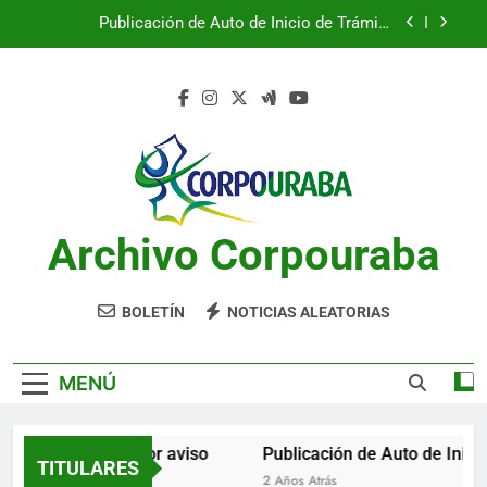
Saltar
Publicación de Auto de Inicio de Trámite
al
Ambiental
contenido
Publicación de Auto de Inicio de Trámite
Ambiental
CITACIONES
Notificación por aviso
Publicación de Auto de Inicio de Trámite
Ambiental
Archivo Corpouraba
Publicación de Auto de Inicio de Trámite
Ambiental
CITACIONES
BOLETÍN
NOTICIAS ALEATORIAS
MENÚ
Notificación por aviso
Publicación de Auto de Inici
TITULARES
2 Años Atrás
2 Años Atrás