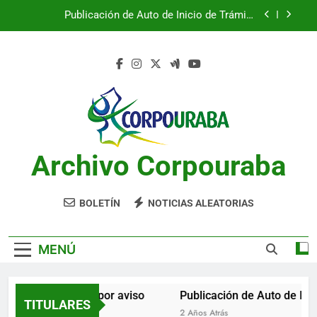
Saltar
Publicación de Auto de Inicio de Trámite
al
Ambiental
contenido
Publicación de Auto de Inicio de Trámite
Ambiental
CITACIONES
Notificación por aviso
Publicación de Auto de Inicio de Trámite
Ambiental
Archivo Corpouraba
Publicación de Auto de Inicio de Trámite
Ambiental
CITACIONES
BOLETÍN
NOTICIAS ALEATORIAS
MENÚ
Notificación por aviso
Publicación de Auto de Inic
TITULARES
2 Años Atrás
2 Años Atrás