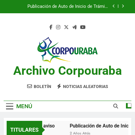
Saltar
Publicación de Auto de Inicio de Trámite
al
Ambiental
contenido
Publicación de Auto de Inicio de Trámite
Ambiental
CITACIONES
Notificación por aviso
Publicación de Auto de Inicio de Trámite
Ambiental
Archivo Corpouraba
Publicación de Auto de Inicio de Trámite
Ambiental
CITACIONES
BOLETÍN
NOTICIAS ALEATORIAS
MENÚ
Notificación por aviso
Publicación de Auto de Inicio d
TITULARES
2 Años Atrás
2 Años Atrás