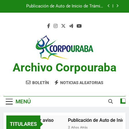
Saltar
Publicación de Auto de Inicio de Trámite
al
Ambiental
contenido
Publicación de Auto de Inicio de Trámite
Ambiental
CITACIONES
Notificación por aviso
Publicación de Auto de Inicio de Trámite
Ambiental
Archivo Corpouraba
Publicación de Auto de Inicio de Trámite
Ambiental
CITACIONES
BOLETÍN
NOTICIAS ALEATORIAS
MENÚ
Notificación por aviso
Publicación de Auto de Inicio 
TITULARES
2 Años Atrás
2 Años Atrás