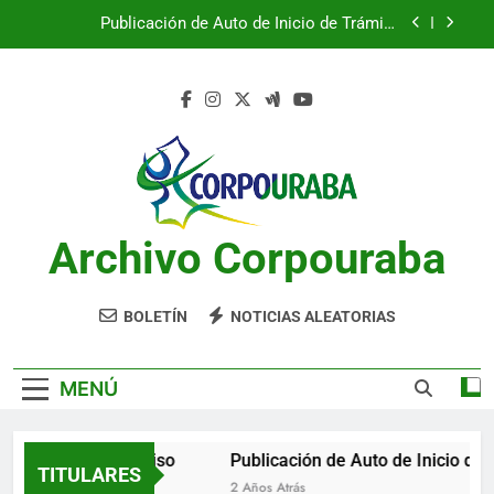
Saltar
Publicación de Auto de Inicio de Trámite
al
Ambiental
contenido
CITACIONES
Notificación por aviso
Publicación de Auto de Inicio de Trámite
Ambiental
Publicación de Auto de Inicio de Trámite
Ambiental
Archivo Corpouraba
CITACIONES
BOLETÍN
NOTICIAS ALEATORIAS
MENÚ
otificación por aviso
Publicación de Auto de Inicio de T
TITULARES
 Años Atrás
2 Años Atrás