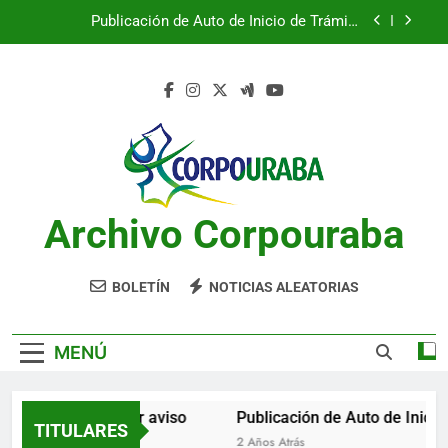
Saltar
Publicación de Auto de Inicio de Trámite
al
Ambiental
contenido
Publicación de Auto de Inicio de Trámite
Ambiental
CITACIONES
Notificación por aviso
Publicación de Auto de Inicio de Trámite
Ambiental
Archivo Corpouraba
Publicación de Auto de Inicio de Trámite
Ambiental
CITACIONES
BOLETÍN
NOTICIAS ALEATORIAS
MENÚ
Notificación por aviso
Publicación de Auto de Inicio 
TITULARES
2 Años Atrás
2 Años Atrás