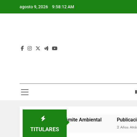
Saltar
agosto 9, 2026
9:58:13 AM
al
contenido
I
Auto de Inicio de Trámite Ambiental
Publicación de Auto
2 Años Atrás
TITULARES