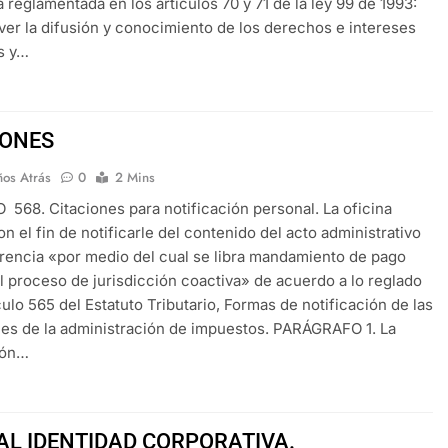
 reglamentada en los artículos 70 y 71 de la ley 99 de 1993:
ver la difusión y conocimiento de los derechos e intereses
s y…
IONES
ños Atrás
0
2 Mins
568. Citaciones para notificación personal. La oficina
on el fin de notificarle del contenido del acto administrativo
erencia «por medio del cual se libra mandamiento de pago
l proceso de jurisdicción coactiva» de acuerdo a lo reglado
ículo 565 del Estatuto Tributario, Formas de notificación de las
es de la administración de impuestos. PARÁGRAFO 1. La
ión…
L IDENTIDAD CORPORATIVA.