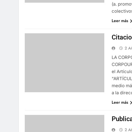
(a. promo
colectivo
Leer más
Citaci
2 A
LA CORP
CORPOURA
el Artícul
“ARTÍCULO
medio más
a la dire
Leer más
Public
2 A