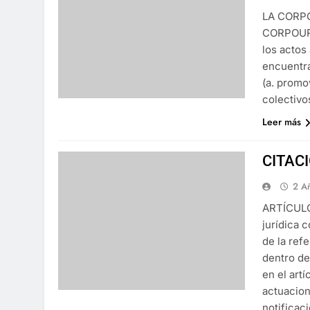
LA CORP
CORPOURA
los actos
encuentra
(a. promo
colectivo
Leer más
CITAC
2 A
ARTÍCULO 
jurídica c
de la ref
dentro de
en el art
actuacion
notificac