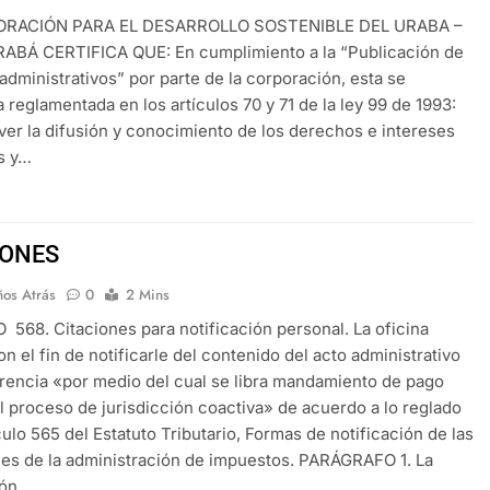
ORACIÓN PARA EL DESARROLLO SOSTENIBLE DEL URABA –
BÁ CERTIFICA QUE: En cumplimiento a la “Publicación de
 administrativos” por parte de la corporación, esta se
 reglamentada en los artículos 70 y 71 de la ley 99 de 1993:
ver la difusión y conocimiento de los derechos e intereses
s y…
IONES
ños Atrás
0
2 Mins
568. Citaciones para notificación personal. La oficina
on el fin de notificarle del contenido del acto administrativo
erencia «por medio del cual se libra mandamiento de pago
l proceso de jurisdicción coactiva» de acuerdo a lo reglado
ículo 565 del Estatuto Tributario, Formas de notificación de las
es de la administración de impuestos. PARÁGRAFO 1. La
ión…