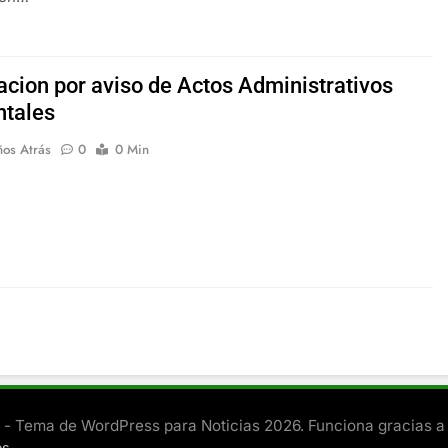
cacion por aviso de Actos Administrativos
tales
ños Atrás
0
0 Min
- Tema de WordPress para Noticias 2026. Funciona gracias a
.
es