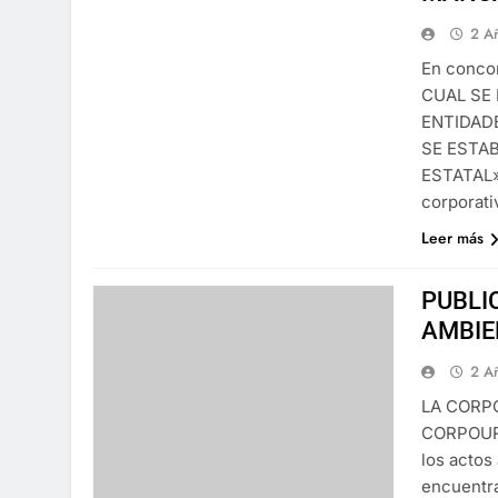
2 A
En conco
CUAL SE
ENTIDAD
SE ESTA
ESTATAL»
corporati
Leer más
PUBLI
AMBIE
2 A
LA CORP
CORPOURA
los actos
encuentra