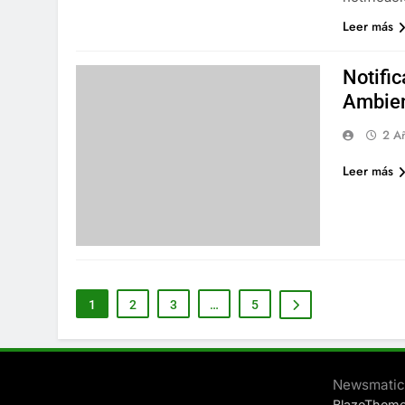
Leer más
Notifi
Ambien
2 A
Leer más
1
2
3
…
5
Newsmatic 
BlazeThem