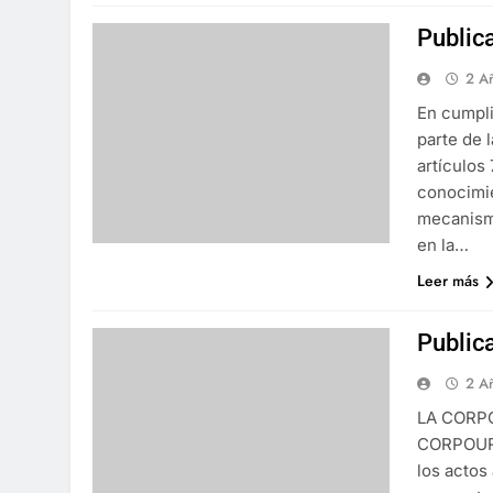
Public
2 A
En cumpli
parte de 
artículos 
conocimie
mecanismo
en la…
Leer más
Public
2 A
LA CORP
CORPOURA
los actos