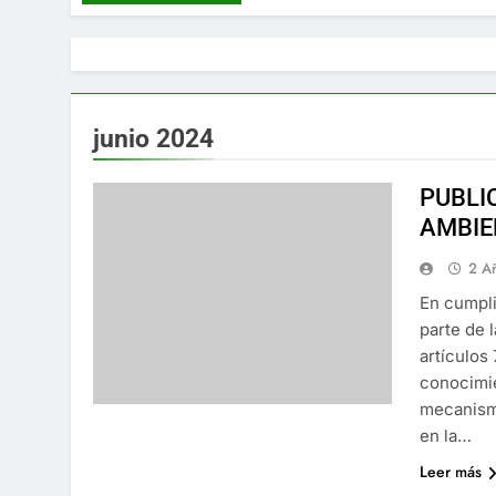
junio 2024
PUBLI
AMBIE
2 A
En cumpli
parte de 
artículos 
conocimie
mecanismo
en la…
Leer más