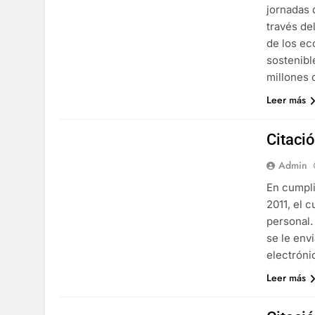
jornadas 
través de
de los ec
sostenibl
millones 
Leer más
Citaci
Admin
En cumpli
2011, el 
personal.
se le env
electróni
Leer más