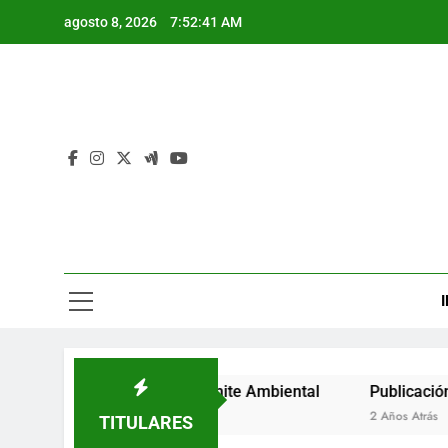
Saltar
agosto 8, 2026
7:52:41 AM
al
contenido
I
to de Inicio de Trámite Ambiental
Publicación de Auto d
2 Años Atrás
TITULARES