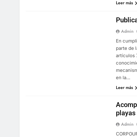
Leer más
Public
Admin
En cumpli
parte de 
artículos 
conocimie
mecanismo
en la…
Leer más
Acompa
playas
Admin
CORPOURAB