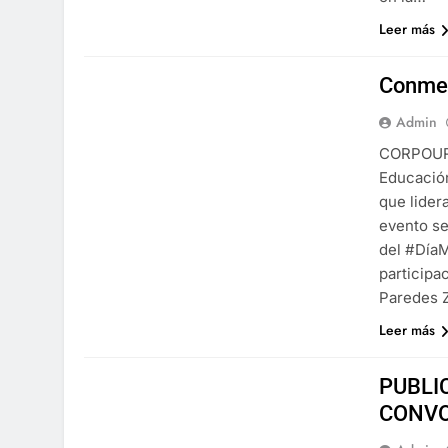
Leer más
Conmem
Admin
CORPOURAB
Educación
que lider
evento se
del #DíaM
particip
Paredes Z
Leer más
PUBLI
CONVO