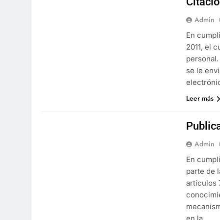
Citaci
Admin
En cumpli
2011, el 
personal.
se le env
electróni
Leer más
Public
Admin
En cumpli
parte de 
artículos 
conocimie
mecanismo
en la…