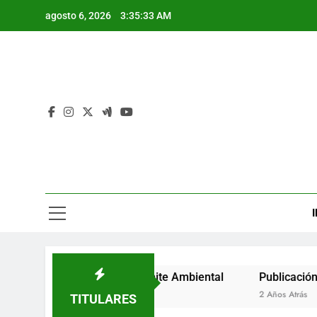
Saltar
agosto 6, 2026
3:35:33 AM
al
contenido
I
Auto de Inicio de Trámite Ambiental
Publicación de Auto
2 Años Atrás
TITULARES