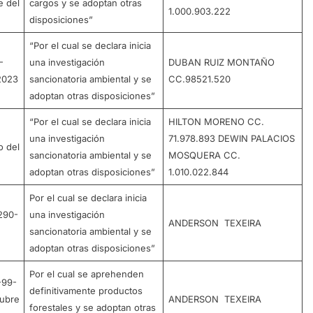
e del
cargos y se adoptan otras
1.000.903.222
disposiciones”
“Por el cual se declara inicia
-
una investigación
DUBAN RUIZ MONTAÑO
 2023
sancionatoria ambiental y se
CC.98521.520
adoptan otras disposiciones”
“Por el cual se declara inicia
HILTON MORENO CC.
una investigación
71.978.893 DEWIN PALACIOS
o del
sancionatoria ambiental y se
MOSQUERA CC.
adoptan otras disposiciones”
1.010.022.844
Por el cual se declara inicia
290-
una investigación
ANDERSON TEXEIRA
sancionatoria ambiental y se
adoptan otras disposiciones”
Por el cual se aprehenden
-99-
definitivamente productos
tubre
ANDERSON TEXEIRA
forestales y se adoptan otras