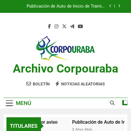
Saltar
Publicación de Auto de Inicio de Trámite
al
Ambiental
contenido
Publicación de Auto de Inicio de Trámite
Ambiental
CITACIONES
Notificación por aviso
Publicación de Auto de Inicio de Trámite
Ambiental
Archivo Corpouraba
Publicación de Auto de Inicio de Trámite
Ambiental
CITACIONES
BOLETÍN
NOTICIAS ALEATORIAS
MENÚ
Notificación por aviso
Publicación de Auto de Inici
TITULARES
2 Años Atrás
2 Años Atrás