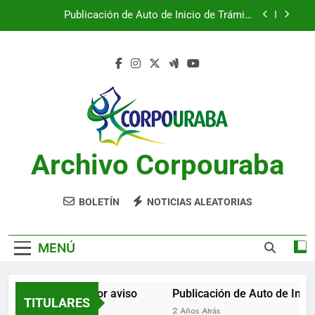
Saltar
Publicación de Auto de Inicio de Trámite
al
Ambiental
contenido
Publicación de Auto de Inicio de Trámite
Ambiental
CITACIONES
Notificación por aviso
Publicación de Auto de Inicio de Trámite
Ambiental
Archivo Corpouraba
Publicación de Auto de Inicio de Trámite
Ambiental
CITACIONES
BOLETÍN
NOTICIAS ALEATORIAS
MENÚ
Notificación por aviso
Publicación de Auto de Inici
TITULARES
2 Años Atrás
2 Años Atrás