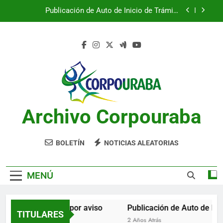
Saltar
Publicación de Auto de Inicio de Trámite
al
Ambiental
contenido
Publicación de Auto de Inicio de Trámite
Ambiental
CITACIONES
Notificación por aviso
Publicación de Auto de Inicio de Trámite
Ambiental
Archivo Corpouraba
Publicación de Auto de Inicio de Trámite
Ambiental
CITACIONES
BOLETÍN
NOTICIAS ALEATORIAS
MENÚ
Notificación por aviso
Publicación de Auto de Inic
TITULARES
2 Años Atrás
2 Años Atrás