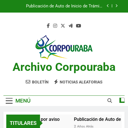
Saltar
Publicación de Auto de Inicio de Trámite
al
Ambiental
contenido
Publicación de Auto de Inicio de Trámite
Ambiental
CITACIONES
Notificación por aviso
Publicación de Auto de Inicio de Trámite
Ambiental
Archivo Corpouraba
Publicación de Auto de Inicio de Trámite
Ambiental
CITACIONES
BOLETÍN
NOTICIAS ALEATORIAS
MENÚ
Notificación por aviso
Publicación de Auto de Ini
TITULARES
2 Años Atrás
2 Años Atrás