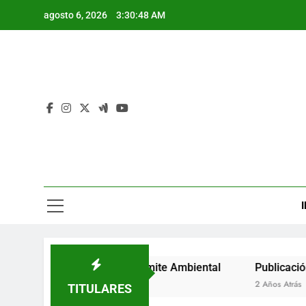
Saltar
agosto 6, 2026
3:30:48 AM
al
contenido
I
 de Inicio de Trámite Ambiental
Publicación de Auto de 
2 Años Atrás
TITULARES