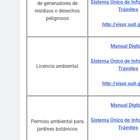
Sistema Único de Inf
de generadores de
Trámites
residuos o desechos
peligrosos
http://visor.suit.
Manual Digit
Sistema Único de Inf
Licencia ambiental
Trámites
http://visor.suit.
Manual Digit
Sistema Único de Inf
Permiso ambiental para
Trámites
jardines botánicos