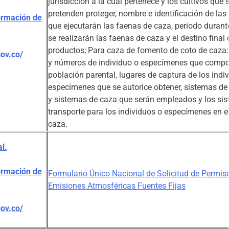
jurisdicción a la cual pertenece y los cultivos que 
pretenden proteger, nombre e identificación de la
ormación de
que ejecutarán las faenas de caza, periodo durante
se realizarán las faenas de caza y el destino final 
productos; Para caza de fomento de coto de caza:
gov.co/
y números de individuo o especímenes que compo
población parental, lugares de captura de los indi
especímenes que se autorice obtener, sistemas de
y sistemas de caza que serán empleados y los si
transporte para los individuos o especímenes en e
caza.
l.
ormación de
Formulario Único Nacional de Solicitud de Permis
Emisiones Atmosféricas Fuentes Fijas
gov.co/