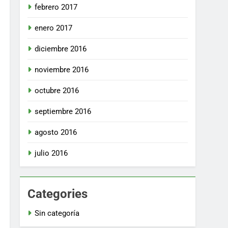
febrero 2017
enero 2017
ión y
dica el
diciembre 2016
nte legal;
ón
noviembre 2016
iduos con
70 Días Hábiles
octubre 2016
do la
sticas del
septiembre 2016
 tales
suelos; y
agosto 2016
.
julio 2016
ndo
rol:
Categories
r en las
cación del
Sin categoría
icando la