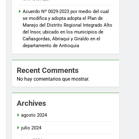
de
de
Acuerdo Nº 0029-2023 por medio del cual
se modifica y adopta adopta el Plan de
o
Manejo del Distrito Regional Integrado Alto
biente en
del Insor, ubicado en los municipios de
Cañasgordas, Abriaquí y Giraldo en el
de
30 Días Hábiles
departamento de Antioquia
de
o
biente
Recent Comments
No hay comentarios que mostrar.
de
de
o
Archives
biente
agosto 2024
versión en
julio 2024
 y