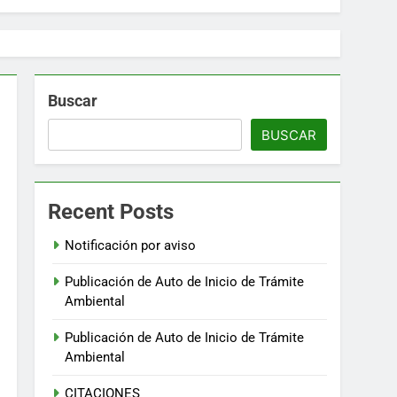
Buscar
BUSCAR
Recent Posts
Plazo
tarios
Notificación por aviso
de
Publicación de Auto de Inicio de Trámite
Ambiental
de
o
Publicación de Auto de Inicio de Trámite
biente por
Ambiental
turales
CITACIONES