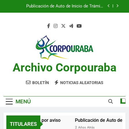
Saltar
Publicación de Auto de Inicio de Trámite
al
Ambiental
contenido
Publicación de Auto de Inicio de Trámite
Ambiental
CITACIONES
Notificación por aviso
Publicación de Auto de Inicio de Trámite
Ambiental
Archivo Corpouraba
Publicación de Auto de Inicio de Trámite
Ambiental
CITACIONES
BOLETÍN
NOTICIAS ALEATORIAS
MENÚ
Notificación por aviso
Publicación de Auto de Ini
TITULARES
2 Años Atrás
2 Años Atrás