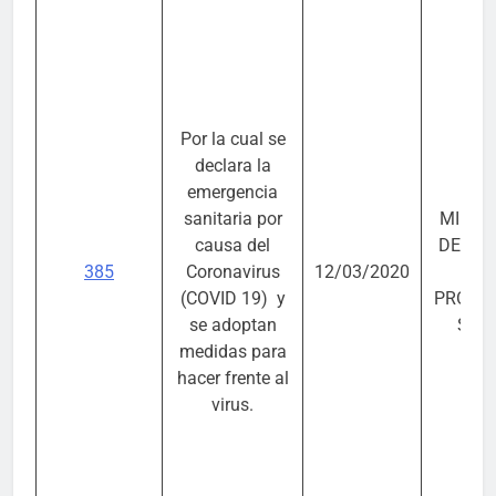
Por la cual se
declara la
emergencia
sanitaria por
MINIS
causa del
DE SA
385
Coronavirus
12/03/2020
DE 
(COVID 19) y
PROTE
se adoptan
SOC
medidas para
hacer frente al
virus.