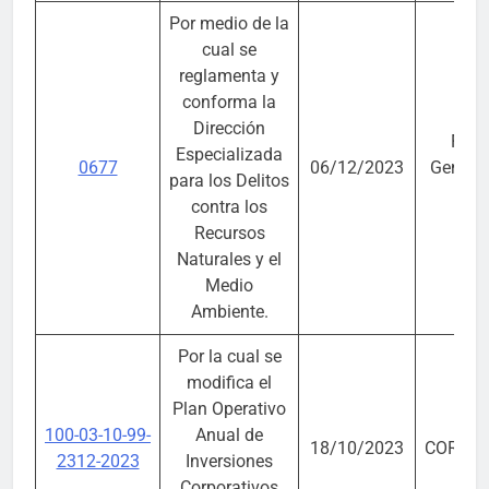
Por medio de la
cual se
reglamenta y
conforma la
Dirección
Fisca
Especializada
0677
06/12/2023
General
para los Delitos
Nac
contra los
Recursos
Naturales y el
Medio
Ambiente.
Por la cual se
modifica el
Plan Operativo
100-03-10-99-
Anual de
18/10/2023
CORPO
2312-2023
Inversiones
Corporativos