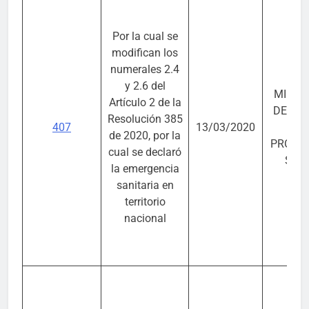
Por la cual se
modifican los
numerales 2.4
y 2.6 del
MINIS
Artículo 2 de la
DE SA
Resolución 385
407
13/03/2020
DE 
de 2020, por la
PROTE
cual se declaró
SOC
la emergencia
sanitaria en
territorio
nacional