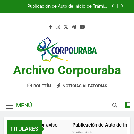
Saltar
Publicación de Auto de Inicio de Trámite
al
Ambiental
contenido
Publicación de Auto de Inicio de Trámite
Ambiental
CITACIONES
Notificación por aviso
Publicación de Auto de Inicio de Trámite
Ambiental
Archivo Corpouraba
Publicación de Auto de Inicio de Trámite
Ambiental
CITACIONES
BOLETÍN
NOTICIAS ALEATORIAS
MENÚ
Notificación por aviso
Publicación de Auto de Inicio
TITULARES
2 Años Atrás
2 Años Atrás