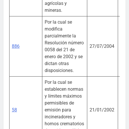
agrícolas y
mineras.
Por la cual se
modifica
parcialmente la
Resolución número
886
27/07/2004
MA
0058 del 21 de
enero de 2002 y se
dictan otras
disposiciones.
Por la cual se
establecen normas
y límites máximos
permisibles de
58
emisión para
21/01/2002
MA
incineradores y
hornos crematorios