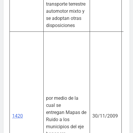
transporte terrestre
automotor mixto y
se adoptan otras
disposiciones
por medio de la
cual se
entregan Mapas de
1420
30/11/2009
CO
Ruido a los
municipios del eje