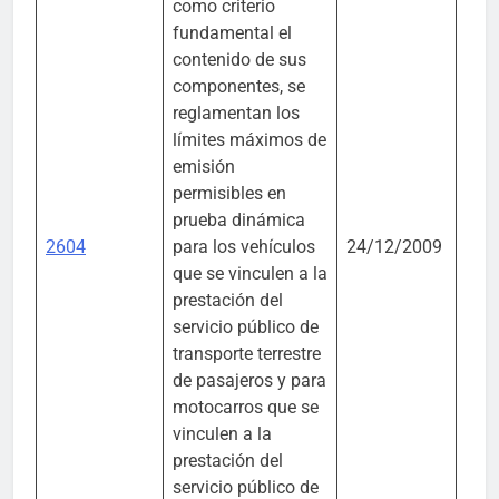
como criterio
fundamental el
contenido de sus
componentes, se
reglamentan los
límites máximos de
Mini
emisión
Min
permisibles en
Ener
prueba dinámica
Prot
2604
para los vehículos
24/12/2009
Soci
que se vinculen a la
Amb
prestación del
Vivi
servicio público de
Desa
transporte terrestre
Terri
de pasajeros y para
motocarros que se
vinculen a la
prestación del
servicio público de