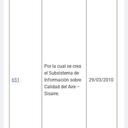
Por la cual se crea
Mini
el Subsistema de
Amb
651
Información sobre
29/03/2010
Vivi
Calidad del Aire –
Desa
Sisaire.
Terr