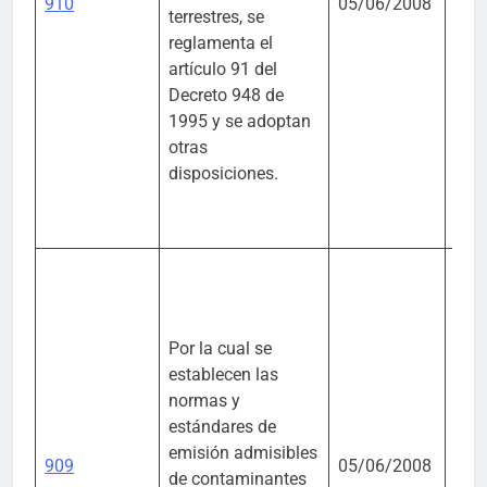
910
05/06/2008
Vivi
terrestres, se
Desa
reglamenta el
Terr
artículo 91 del
Decreto 948 de
1995 y se adoptan
otras
disposiciones.
Por la cual se
establecen las
normas y
Mini
estándares de
Amb
emisión admisibles
909
05/06/2008
Vivi
de contaminantes