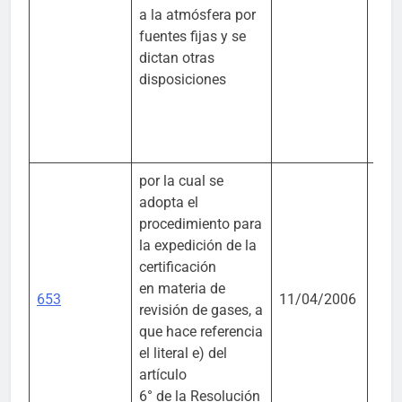
Desa
a la atmósfera por
Terr
fuentes fijas y se
dictan otras
disposiciones
por la cual se
adopta el
procedimiento para
la expedición de la
Mini
certificación
Amb
en materia de
653
11/04/2006
Vivi
revisión de gases, a
Desa
que hace referencia
Terr
el literal e) del
artículo
6° de la Resolución