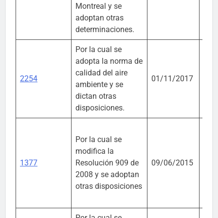
Montreal y se
adoptan otras
determinaciones.
Por la cual se
adopta la norma de
Mini
calidad del aire
Amb
2254
01/11/2017
ambiente y se
Desa
dictan otras
Sost
disposiciones.
Por la cual se
Mini
modifica la
Amb
1377
Resolución 909 de
09/06/2015
Desa
2008 y se adoptan
Sost
otras disposiciones
Por la cual se