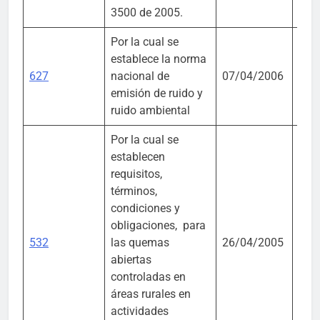
3500 de 2005.
Por la cual se
Mini
establece la norma
Amb
627
nacional de
07/04/2006
Vivi
emisión de ruido y
Desa
ruido ambiental
Terr
Por la cual se
establecen
requisitos,
términos,
condiciones y
Mini
obligaciones, para
Amb
532
las quemas
26/04/2005
Vivi
abiertas
Desa
controladas en
Terr
áreas rurales en
actividades