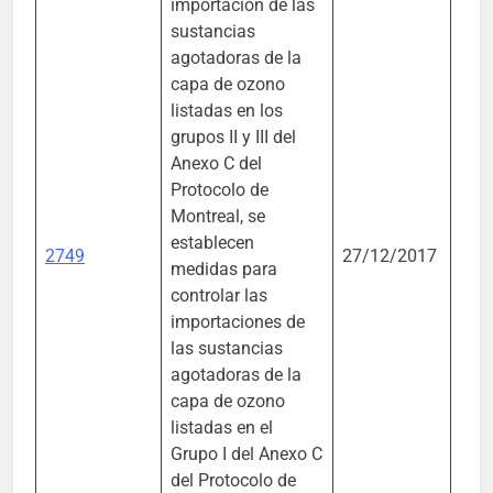
importación de las
sustancias
agotadoras de la
capa de ozono
listadas en los
grupos II y III del
Anexo C del
Protocolo de
Montreal, se
Mini
establecen
Amb
2749
27/12/2017
medidas para
Desa
controlar las
Sost
importaciones de
las sustancias
agotadoras de la
capa de ozono
listadas en el
Grupo I del Anexo C
del Protocolo de