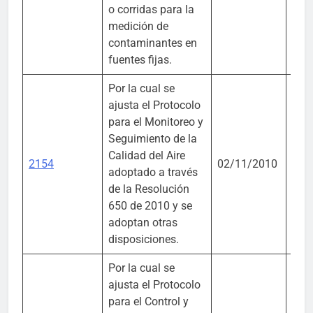
o corridas para la
medición de
contaminantes en
fuentes fijas.
Por la cual se
ajusta el Protocolo
para el Monitoreo y
Mini
Seguimiento de la
Amb
Calidad del Aire
2154
02/11/2010
Vivi
adoptado a través
Desa
de la Resolución
Terr
650 de 2010 y se
adoptan otras
disposiciones.
Por la cual se
ajusta el Protocolo
para el Control y