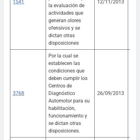
1541
12/11/2013
la evaluación de
Desa
actividades que
Sost
generan olores
ofensivos y se
dictan otras
disposiciones
Por la cual se
establecen las
condiciones que
deben cumplir los
Centros de
Mini
3768
Diagnóstico
26/09/2013
Tra
Automotor para su
habilitación,
funcionamiento y
se dictan otras
disposiciones.