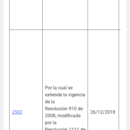
Por la cual se
extiende la vigencia
de la
Mini
Resolución 910 de
Amb
2502
26/12/2018
2008, modificada
Desa
por la
Sost
Resolución 1111 de