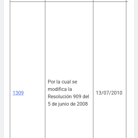
Mini
Por la cual se
Amb
modifica la
1309
13/07/2010
Vivi
Resolución 909 del
Desa
5 de junio de 2008
Terr