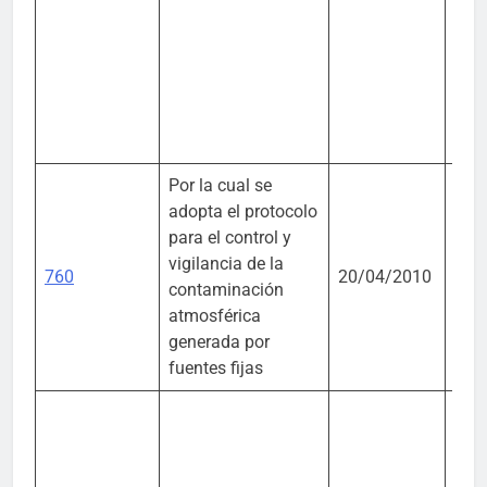
Por la cual se
adopta el protocolo
Mini
para el control y
Amb
vigilancia de la
760
20/04/2010
Vivi
contaminación
Desa
atmosférica
Terr
generada por
fuentes fijas