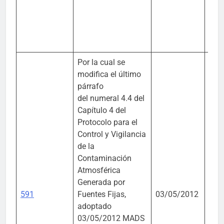
Por la cual se
modifica el último
párrafo
del numeral 4.4 del
Capítulo 4 del
Protocolo para el
Control y Vigilancia
de la
Contaminación
Atmosférica
MIni
Generada por
Amb
591
Fuentes Fijas,
03/05/2012
Desa
adoptado
Sos
03/05/2012 MADS