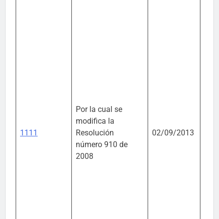
Por la cual se
Mini
modifica la
Amb
1111
Resolución
02/09/2013
Desa
número 910 de
Sost
2008