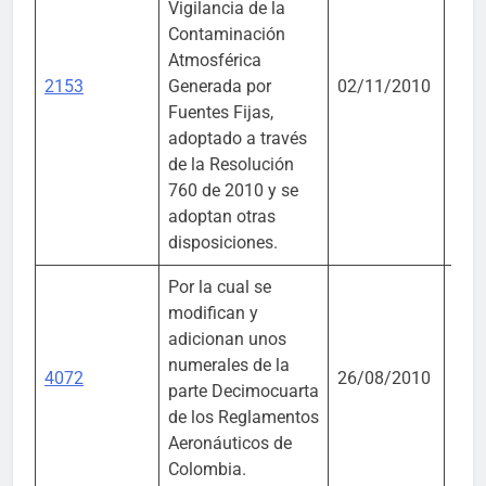
Vigilancia de la
Contaminación
Mini
Atmosférica
Amb
2153
Generada por
02/11/2010
Vivi
Fuentes Fijas,
Desa
adoptado a través
Terr
de la Resolución
760 de 2010 y se
adoptan otras
disposiciones.
Por la cual se
modifican y
adicionan unos
numerales de la
Aer
4072
26/08/2010
parte Decimocuarta
Civil
de los Reglamentos
Aeronáuticos de
Colombia.