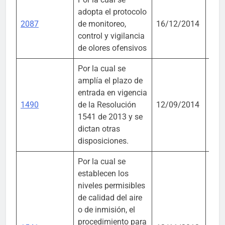
Mini
adopta el protocolo
Amb
2087
de monitoreo,
16/12/2014
Desa
control y vigilancia
Sost
de olores ofensivos
Por la cual se
amplía el plazo de
Mini
entrada en vigencia
Amb
1490
de la Resolución
12/09/2014
Desa
1541 de 2013 y se
Sost
dictan otras
disposiciones.
Por la cual se
establecen los
niveles permisibles
de calidad del aire
o de inmisión, el
Mini
procedimiento para
Amb