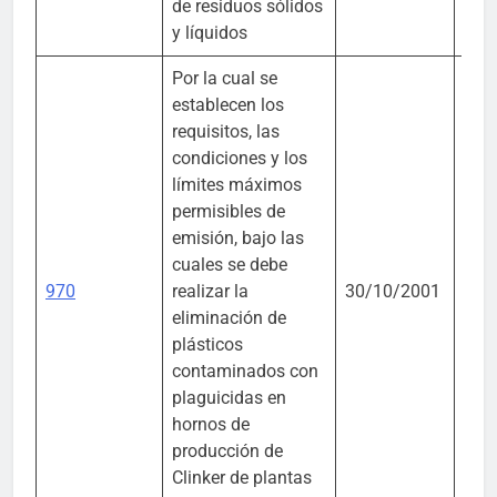
de residuos sólidos
y líquidos
Por la cual se
establecen los
requisitos, las
condiciones y los
límites máximos
permisibles de
emisión, bajo las
cuales se debe
970
realizar la
30/10/2001
MA
eliminación de
plásticos
contaminados con
plaguicidas en
hornos de
producción de
Clinker de plantas