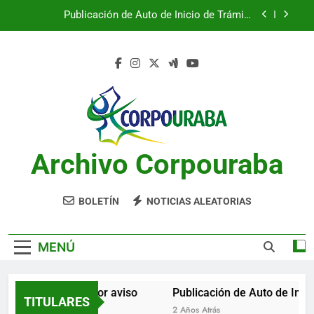
Saltar
Publicación de Auto de Inicio de Trámite
al
Ambiental
contenido
Publicación de Auto de Inicio de Trámite
Ambiental
CITACIONES
Notificación por aviso
Publicación de Auto de Inicio de Trámite
Ambiental
Archivo Corpouraba
Publicación de Auto de Inicio de Trámite
Ambiental
CITACIONES
BOLETÍN
NOTICIAS ALEATORIAS
MENÚ
Notificación por aviso
Publicación de Auto de Inici
TITULARES
2 Años Atrás
2 Años Atrás