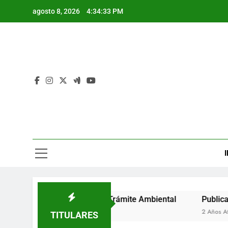
Saltar
agosto 8, 2026
4:34:34 PM
al
contenido
I
 de Auto de Inicio de Trámite Ambiental
Publicación de A
2 Años Atrás
TITULARES