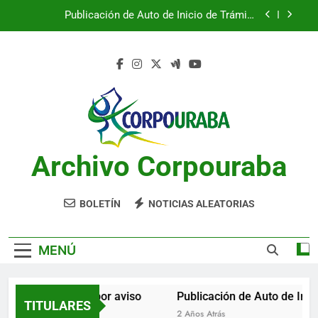
Saltar
Publicación de Auto de Inicio de Trámite
al
Ambiental
contenido
Publicación de Auto de Inicio de Trámite
Ambiental
CITACIONES
Notificación por aviso
Publicación de Auto de Inicio de Trámite
Ambiental
Archivo Corpouraba
Publicación de Auto de Inicio de Trámite
Ambiental
CITACIONES
BOLETÍN
NOTICIAS ALEATORIAS
MENÚ
Notificación por aviso
Publicación de Auto de Inici
TITULARES
2 Años Atrás
2 Años Atrás