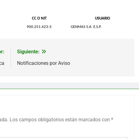
CC O NIT
USUARIO
900.251.423-3
GENMAS S.A. E.S.P.
r:
Siguiente:
ca
Notificaciones por Aviso
ada.
Los campos obligatorios están marcados con
*