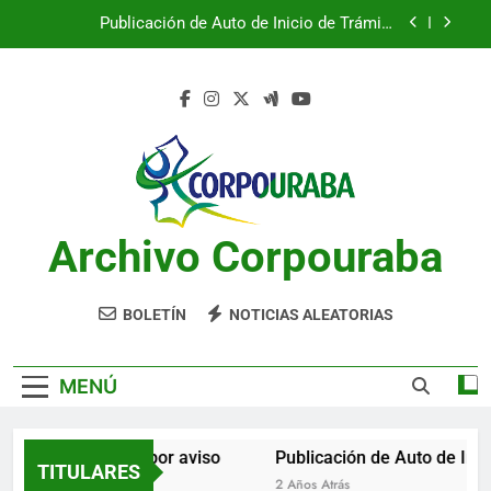
Saltar
Publicación de Auto de Inicio de Trámite
al
Ambiental
contenido
Publicación de Auto de Inicio de Trámite
Ambiental
CITACIONES
Notificación por aviso
Publicación de Auto de Inicio de Trámite
Ambiental
Archivo Corpouraba
Publicación de Auto de Inicio de Trámite
Ambiental
CITACIONES
BOLETÍN
NOTICIAS ALEATORIAS
MENÚ
Notificación por aviso
Publicación de Auto de Inic
TITULARES
2 Años Atrás
2 Años Atrás