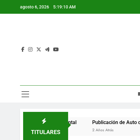
Saltar
agosto 6, 2026
5:19:11 AM
al
contenido
I
icio de Trámite Ambiental
Publicación de Auto de Inicio 
2 Años Atrás
TITULARES