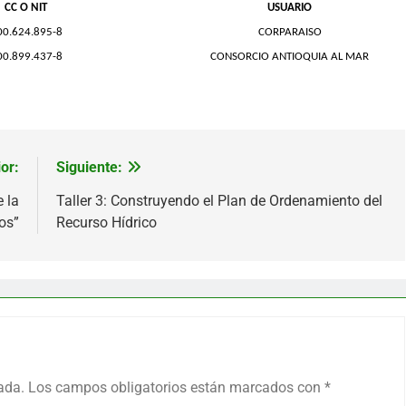
CC O NIT
USUARIO
00.624.895-8
CORPARAISO
00.899.437-8
CONSORCIO ANTIOQUIA AL MAR
or:
Siguiente:
 la
Taller 3: Construyendo el Plan de Ordenamiento del
os”
Recurso Hídrico
ada.
Los campos obligatorios están marcados con
*