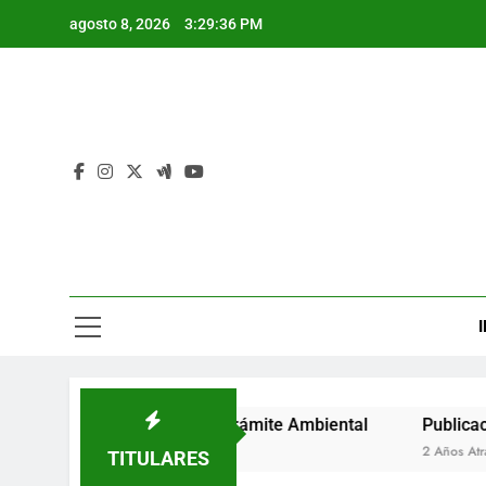
Saltar
agosto 8, 2026
3:29:37 PM
al
contenido
I
de Auto de Inicio de Trámite Ambiental
Publicación de A
2 Años Atrás
TITULARES