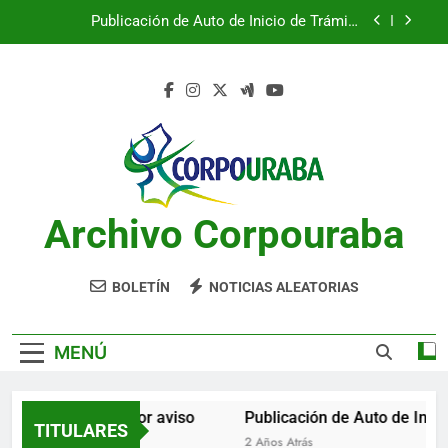
Saltar
Publicación de Auto de Inicio de Trámite
al
Ambiental
contenido
Publicación de Auto de Inicio de Trámite
Ambiental
CITACIONES
Notificación por aviso
Publicación de Auto de Inicio de Trámite
Ambiental
Archivo Corpouraba
Publicación de Auto de Inicio de Trámite
Ambiental
CITACIONES
BOLETÍN
NOTICIAS ALEATORIAS
MENÚ
Notificación por aviso
Publicación de Auto de Inicio
TITULARES
2 Años Atrás
2 Años Atrás