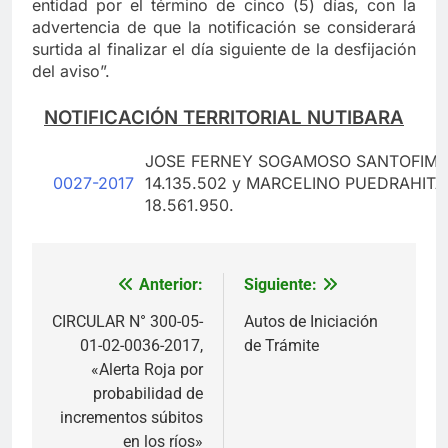
entidad por el término de cinco (5) días, con la
advertencia de que la notificación se considerará
surtida al finalizar el día siguiente de la desfijación
del aviso”.
NOTIFICACIÓN TERRITORIAL NUTIBARA
JOSE FERNEY SOGAMOSO SANTOFIMIO,
0027-2017
14.135.502 y MARCELINO PUEDRAHITA,
18.561.950.
Anterior:
Siguiente:
Navegación
de
CIRCULAR N° 300-05-
Autos de Iniciación
01-02-0036-2017,
de Trámite
entradas
«Alerta Roja por
probabilidad de
incrementos súbitos
en los ríos»