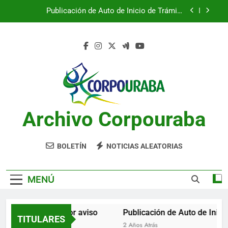
Saltar
Publicación de Auto de Inicio de Trámite
al
Ambiental
contenido
Publicación de Auto de Inicio de Trámite
Ambiental
CITACIONES
Notificación por aviso
Publicación de Auto de Inicio de Trámite
Ambiental
Archivo Corpouraba
Publicación de Auto de Inicio de Trámite
Ambiental
CITACIONES
BOLETÍN
NOTICIAS ALEATORIAS
MENÚ
Notificación por aviso
Publicación de Auto de Inicio
TITULARES
2 Años Atrás
2 Años Atrás