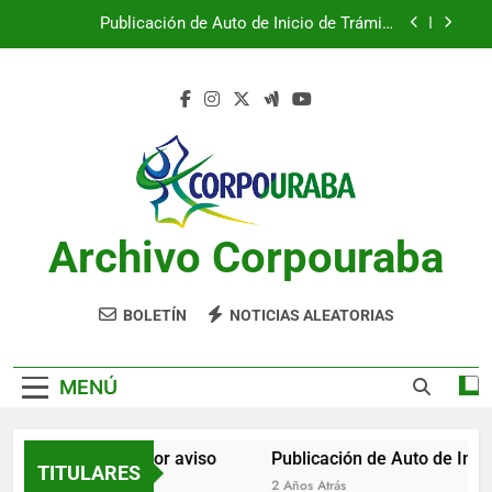
Saltar
Publicación de Auto de Inicio de Trámite
al
Ambiental
contenido
Publicación de Auto de Inicio de Trámite
Ambiental
CITACIONES
Notificación por aviso
Publicación de Auto de Inicio de Trámite
Ambiental
Archivo Corpouraba
Publicación de Auto de Inicio de Trámite
Ambiental
CITACIONES
BOLETÍN
NOTICIAS ALEATORIAS
MENÚ
Notificación por aviso
Publicación de Auto de Inici
TITULARES
2 Años Atrás
2 Años Atrás