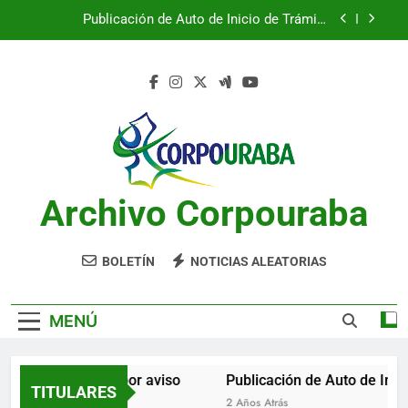
Saltar
Publicación de Auto de Inicio de Trámite
al
Ambiental
contenido
Publicación de Auto de Inicio de Trámite
Ambiental
CITACIONES
Notificación por aviso
Publicación de Auto de Inicio de Trámite
Ambiental
Archivo Corpouraba
Publicación de Auto de Inicio de Trámite
Ambiental
CITACIONES
BOLETÍN
NOTICIAS ALEATORIAS
MENÚ
Notificación por aviso
Publicación de Auto de Inici
TITULARES
2 Años Atrás
2 Años Atrás