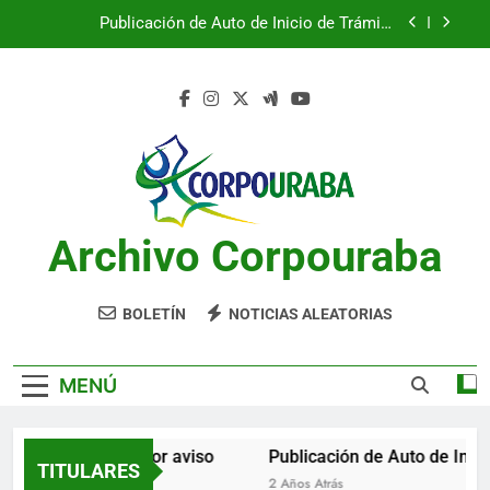
Saltar
Publicación de Auto de Inicio de Trámite
al
Ambiental
contenido
Publicación de Auto de Inicio de Trámite
Ambiental
CITACIONES
Notificación por aviso
Publicación de Auto de Inicio de Trámite
Ambiental
Archivo Corpouraba
Publicación de Auto de Inicio de Trámite
Ambiental
CITACIONES
BOLETÍN
NOTICIAS ALEATORIAS
MENÚ
Notificación por aviso
Publicación de Auto de Inicio
TITULARES
2 Años Atrás
2 Años Atrás