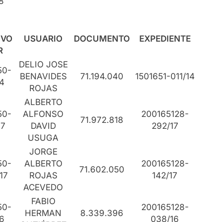
8
IVO
USUARIO
DOCUMENTO
EXPEDIENTE
R
DELIO JOSE
50-
BENAVIDES
71.194.040
1501651-011/14
4
ROJAS
ALBERTO
50-
ALFONSO
200165128-
71.972.818
17
DAVID
292/17
USUGA
JORGE
50-
ALBERTO
200165128-
71.602.050
17
ROJAS
142/17
ACEVEDO
FABIO
50-
200165128-
HERMAN
8.339.396
6
038/16