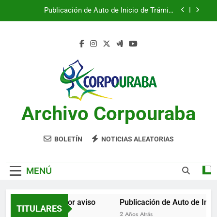
Saltar
Publicación de Auto de Inicio de Trámite
al
Ambiental
contenido
Publicación de Auto de Inicio de Trámite
Ambiental
CITACIONES
Notificación por aviso
Publicación de Auto de Inicio de Trámite
Ambiental
Archivo Corpouraba
Publicación de Auto de Inicio de Trámite
Ambiental
CITACIONES
BOLETÍN
NOTICIAS ALEATORIAS
MENÚ
Notificación por aviso
Publicación de Auto de Inici
TITULARES
2 Años Atrás
2 Años Atrás