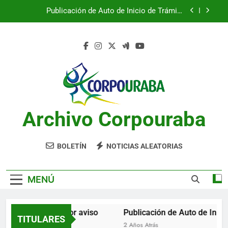
Saltar
Publicación de Auto de Inicio de Trámite
al
Ambiental
contenido
Publicación de Auto de Inicio de Trámite
Ambiental
CITACIONES
Notificación por aviso
Publicación de Auto de Inicio de Trámite
Ambiental
Archivo Corpouraba
Publicación de Auto de Inicio de Trámite
Ambiental
CITACIONES
BOLETÍN
NOTICIAS ALEATORIAS
MENÚ
Notificación por aviso
Publicación de Auto de Inicio
TITULARES
2 Años Atrás
2 Años Atrás