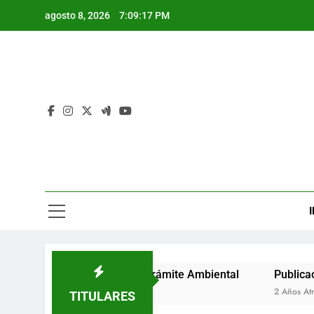
Saltar
agosto 8, 2026
7:09:18 PM
al
contenido
I
de Auto de Inicio de Trámite Ambiental
Publicación de A
2 Años Atrás
TITULARES