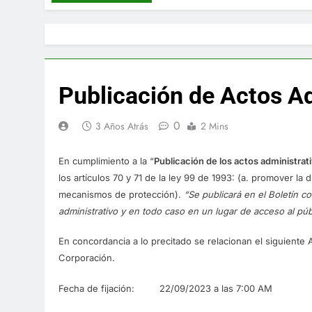
Publicación de Actos A
0
3 Años Atrás
2 Mins
En cumplimiento a la “
Publica
ci
ón de los actos administrat
los artículos 70 y 71 de la ley 99 de 1993: (a. promover la
mecanismos de protección).
“Se publicará en el Boletín c
administrativo y en to
d
o caso en
un lugar de acceso al púb
En concordancia a lo precitado se relacionan el siguiente A
Corporación.
Fecha de fijación: 22/09/2023 a las 7:00 AM