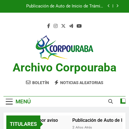
Saltar
Publicación de Auto de Inicio de Trámite
al
Ambiental
contenido
Publicación de Auto de Inicio de Trámite
Ambiental
CITACIONES
Notificación por aviso
Publicación de Auto de Inicio de Trámite
Ambiental
Archivo Corpouraba
Publicación de Auto de Inicio de Trámite
Ambiental
CITACIONES
BOLETÍN
NOTICIAS ALEATORIAS
MENÚ
Notificación por aviso
Publicación de Auto de Inici
TITULARES
2 Años Atrás
2 Años Atrás