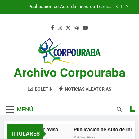
Saltar
Publicación de Auto de Inicio de Trámite
al
Ambiental
contenido
Publicación de Auto de Inicio de Trámite
Ambiental
CITACIONES
Notificación por aviso
Publicación de Auto de Inicio de Trámite
Ambiental
Archivo Corpouraba
Publicación de Auto de Inicio de Trámite
Ambiental
CITACIONES
BOLETÍN
NOTICIAS ALEATORIAS
MENÚ
Notificación por aviso
Publicación de Auto de Inicio
TITULARES
2 Años Atrás
2 Años Atrás