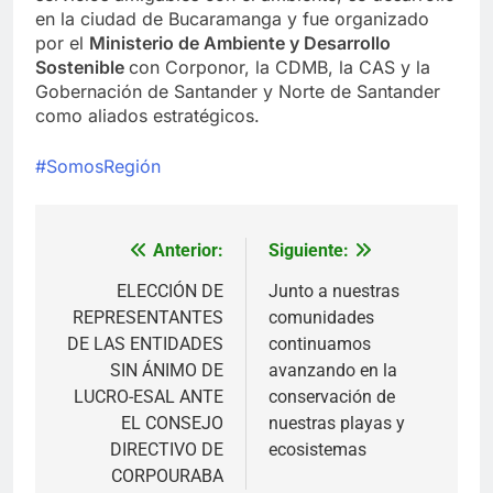
en la ciudad de Bucaramanga y fue organizado
por el
Ministerio de Ambiente y Desarrollo
Sostenible
con Corponor, la CDMB, la CAS y la
Gobernación de Santander y Norte de Santander
como aliados estratégicos.
#SomosRegión
Anterior:
Siguiente:
Navegación
de
ELECCIÓN DE
Junto a nuestras
REPRESENTANTES
comunidades
entradas
DE LAS ENTIDADES
continuamos
SIN ÁNIMO DE
avanzando en la
LUCRO-ESAL ANTE
conservación de
EL CONSEJO
nuestras playas y
DIRECTIVO DE
ecosistemas
CORPOURABA