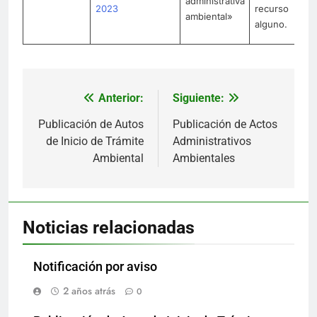
administrativa
2023
recurso
ambiental»
alguno.
Anterior:
Siguiente:
Navegación
de
Publicación de Autos
Publicación de Actos
de Inicio de Trámite
Administrativos
entradas
Ambiental
Ambientales
Noticias relacionadas
Notificación por aviso
2 años atrás
0