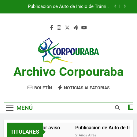
Saltar
Publicación de Auto de Inicio de Trámite
al
Ambiental
contenido
Publicación de Auto de Inicio de Trámite
Ambiental
CITACIONES
Notificación por aviso
Publicación de Auto de Inicio de Trámite
Ambiental
Archivo Corpouraba
Publicación de Auto de Inicio de Trámite
Ambiental
CITACIONES
BOLETÍN
NOTICIAS ALEATORIAS
MENÚ
Notificación por aviso
Publicación de Auto de Inici
TITULARES
2 Años Atrás
2 Años Atrás