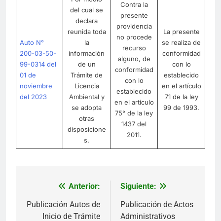
Contra la
del cual se
presente
declara
providencia
reunida toda
La presente
no procede
Auto N°
la
se realiza de
recurso
200-03-50-
información
conformidad
alguno, de
99-0314 del
de un
con lo
conformidad
01 de
Trámite de
establecido
con lo
noviembre
Licencia
en el artículo
establecido
del 2023
Ambiental y
71 de la ley
en el artículo
se adopta
99 de 1993.
75° de la ley
otras
1437 del
disposicione
2011.
s.
Anterior:
Siguiente:
Navegación
de
Publicación Autos de
Publicación de Actos
Inicio de Trámite
Administrativos