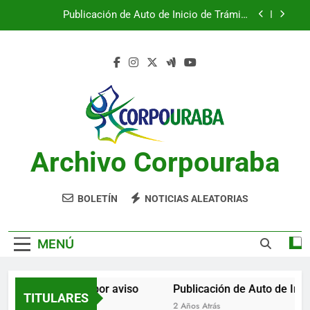
Saltar
Publicación de Auto de Inicio de Trámite
al
Ambiental
contenido
Publicación de Auto de Inicio de Trámite
Ambiental
CITACIONES
Notificación por aviso
Publicación de Auto de Inicio de Trámite
Ambiental
Archivo Corpouraba
Publicación de Auto de Inicio de Trámite
Ambiental
CITACIONES
BOLETÍN
NOTICIAS ALEATORIAS
MENÚ
Notificación por aviso
Publicación de Auto de Inici
TITULARES
2 Años Atrás
2 Años Atrás