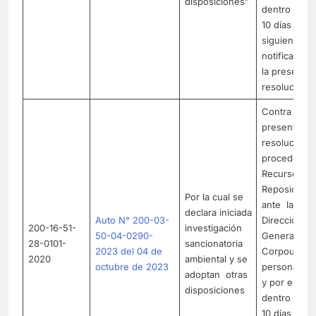
disposiciones”
dentro de lo
10 días hábi
siguientes a 
notificación
la presente
resolución
Contra la
presente
resolución
procede
Recurso de
Reposición
Por la cual se
ante la
declara iniciada
Auto N° 200-03-
Dirección
200-16-51-
investigación
50-04-0290-
General de
28-0101-
sancionatoria
2023 del 04 de
Corpouraba
2020
ambiental y se
octubre de 2023
personalme
adoptan otras
y por escrito
disposiciones
dentro de lo
10 días hábi