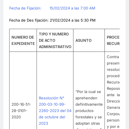
Fecha de Fijación: 15/02/2024 a las 7:00 AM
Fecha de Des fijación: 21/02/2024 a las 5:30 PM
TIPO Y NUMERO
NUMERO DE
PROCEDE
DE ACTO
ASUNTO
EXPEDIENTE
RECURSO
ADMINISTRATIVO
Contra la
presente
resolución
procede
Recurso de
Reposición
“Por la cual se
ante la
Resolución N°
aprehenden
Dirección
200-16-51-
200-03-10-99-
definitivamente
General de
28-0101-
2260-2023 del 04
productos
Corpouraba
2020
de octubre del
forestales y se
personalme
2023
adoptan otras
y por escrito