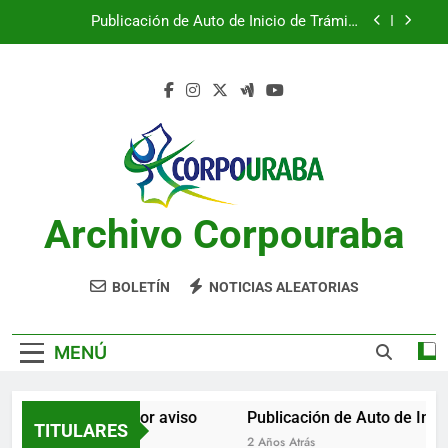
Saltar
Publicación de Auto de Inicio de Trámite
al
Ambiental
contenido
Publicación de Auto de Inicio de Trámite
Ambiental
CITACIONES
Notificación por aviso
Publicación de Auto de Inicio de Trámite
Ambiental
Archivo Corpouraba
Publicación de Auto de Inicio de Trámite
Ambiental
CITACIONES
BOLETÍN
NOTICIAS ALEATORIAS
MENÚ
Notificación por aviso
Publicación de Auto de Inici
TITULARES
2 Años Atrás
2 Años Atrás