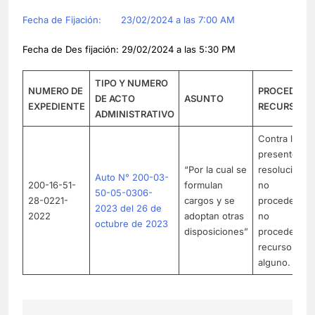
Fecha de Fijación: 23/02/2024 a las 7:00 AM
Fecha de Des fijación: 29/02/2024 a las 5:30 PM
TIPO Y NUMERO
NUMERO DE
PROCEDE
DE ACTO
ASUNTO
EXPEDIENTE
RECURSO
ADMINISTRATIVO
Contra la
presente
“Por la cual se
resolución
Auto N° 200-03-
200-16-51-
formulan
no
50-05-0306-
28-0221-
cargos y se
procede
2023 del 26 de
2022
adoptan otras
no
octubre de 2023
disposiciones”
procede
recurso
alguno.