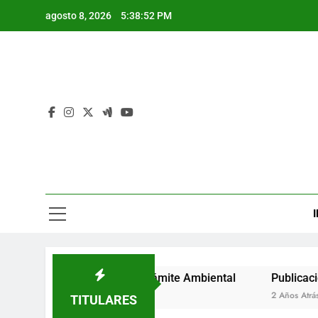
Saltar
agosto 8, 2026
5:38:53 PM
al
contenido
I
e Auto de Inicio de Trámite Ambiental
Publicación de Au
2 Años Atrás
TITULARES