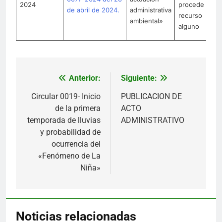
2024
procede
de abril de 2024.
administrativa
en
recurso
ambiental»
71
alguno
9
Anterior:
Siguiente:
Navegación
de
Circular 0019- Inicio
PUBLICACION DE
de la primera
ACTO
entradas
temporada de lluvias
ADMINISTRATIVO
y probabilidad de
ocurrencia del
«Fenómeno de La
Niña»
Noticias relacionadas