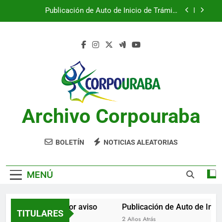
Saltar
Publicación de Auto de Inicio de Trámite
al
Ambiental
contenido
Publicación de Auto de Inicio de Trámite
Ambiental
CITACIONES
Notificación por aviso
Publicación de Auto de Inicio de Trámite
Ambiental
Archivo Corpouraba
Publicación de Auto de Inicio de Trámite
Ambiental
CITACIONES
BOLETÍN
NOTICIAS ALEATORIAS
MENÚ
Notificación por aviso
Publicación de Auto de Inicio
TITULARES
2 Años Atrás
2 Años Atrás