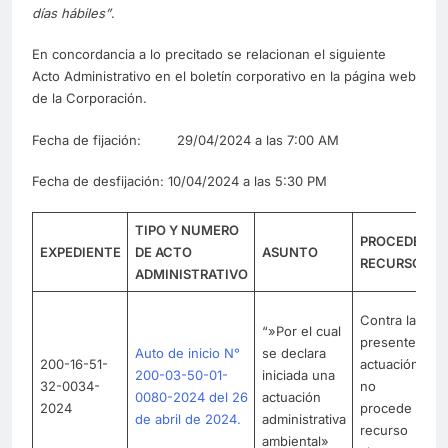
días hábiles”
.
En concordancia a lo precitado se relacionan el siguiente
Acto Administrativo en el boletín corporativo en la página web
de la Corporación.
Fecha de fijación: 29/04/2024 a las 7:00 AM
Fecha de desfijación: 10/04/2024 a las 5:30 PM
TIPO Y NUMERO
PROCEDE
EXPEDIENTE
DE ACTO
ASUNTO
P
RECURSO
ADMINISTRATIVO
L
Contra la
“»Por el cual
se
presente
Auto de inicio N°
se declara
C
200-16-51-
actuación
200-03-50-01-
iniciada una
c
32-0034-
no
0080-2024 del 26
actuación
e
2024
procede
de abril de 2024.
administrativa
en
recurso
ambiental»
71