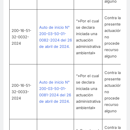
alguno
9
L
Contra la
“»Por el cual
se
presente
Auto de inicio N°
se declara
C
200-16-51-
actuación
200-03-50-01-
iniciada una
c
32-0032-
no
0082-2024 del 26
actuación
e
2024
procede
de abril de 2024.
administrativa
en
recurso
ambiental»
71
alguno
9
L
Contra la
“»Por el cual
se
presente
Auto de inicio N°
se declara
C
200-16-51-
actuación
200-03-50-01-
iniciada una
c
32-0033-
no
0081-2024 del 26
actuación
e
2024
procede
de abril de 2024.
administrativa
en
recurso
ambiental»
71
alguno
9
L
Contra la