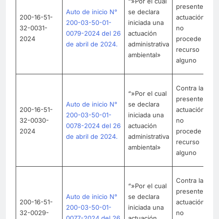
“»Por el cual
se
presente
Auto de inicio N°
se declara
C
200-16-51-
actuación
200-03-50-01-
iniciada una
c
32-0031-
no
0079-2024 del 26
actuación
e
2024
procede
de abril de 2024.
administrativa
en
recurso
ambiental»
71
alguno
9
L
Contra la
“»Por el cual
se
presente
Auto de inicio N°
se declara
C
200-16-51-
actuación
200-03-50-01-
iniciada una
c
32-0030-
no
0078-2024 del 26
actuación
e
2024
procede
de abril de 2024.
administrativa
en
recurso
ambiental»
71
alguno
9
L
Contra la
“»Por el cual
se
presente
Auto de inicio N°
se declara
C
200-16-51-
actuación
200-03-50-01-
iniciada una
c
32-0029-
no
0077-2024 del 26
actuación
e