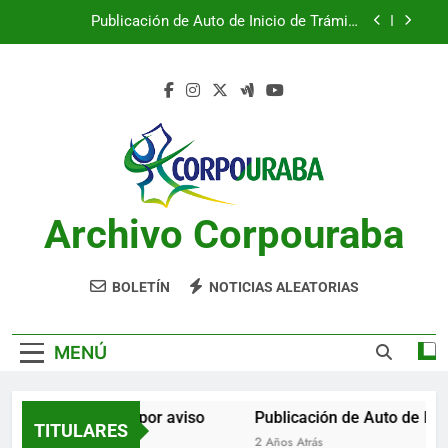
Saltar
Publicación de Auto de Inicio de Trámite
al
Ambiental
contenido
Publicación de Auto de Inicio de Trámite
Ambiental
CITACIONES
Notificación por aviso
Publicación de Auto de Inicio de Trámite
Ambiental
Archivo Corpouraba
Publicación de Auto de Inicio de Trámite
Ambiental
CITACIONES
BOLETÍN
NOTICIAS ALEATORIAS
MENÚ
Notificación por aviso
Publicación de Auto de Inic
TITULARES
2 Años Atrás
2 Años Atrás