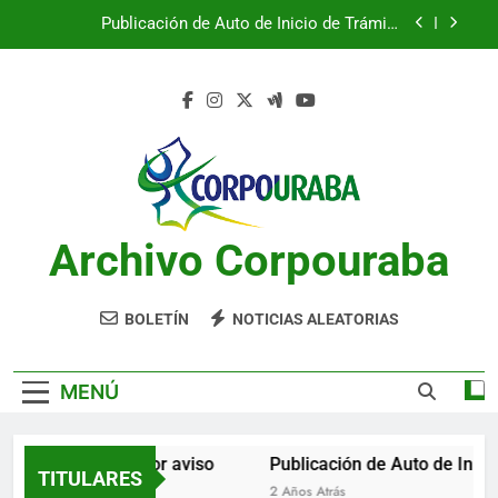
Saltar
Publicación de Auto de Inicio de Trámite
al
Ambiental
contenido
Publicación de Auto de Inicio de Trámite
Ambiental
CITACIONES
Notificación por aviso
Publicación de Auto de Inicio de Trámite
Ambiental
Archivo Corpouraba
Publicación de Auto de Inicio de Trámite
Ambiental
CITACIONES
BOLETÍN
NOTICIAS ALEATORIAS
MENÚ
Notificación por aviso
Publicación de Auto de Inicio
TITULARES
2 Años Atrás
2 Años Atrás