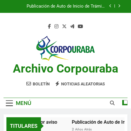
Saltar
Publicación de Auto de Inicio de Trámite
al
Ambiental
contenido
Publicación de Auto de Inicio de Trámite
Ambiental
CITACIONES
Notificación por aviso
Publicación de Auto de Inicio de Trámite
Ambiental
Archivo Corpouraba
Publicación de Auto de Inicio de Trámite
Ambiental
CITACIONES
BOLETÍN
NOTICIAS ALEATORIAS
MENÚ
Notificación por aviso
Publicación de Auto de Inicio
TITULARES
2 Años Atrás
2 Años Atrás