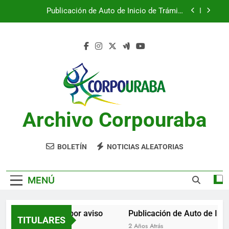
Saltar
Publicación de Auto de Inicio de Trámite
al
Ambiental
contenido
Publicación de Auto de Inicio de Trámite
Ambiental
CITACIONES
Notificación por aviso
Publicación de Auto de Inicio de Trámite
Ambiental
Archivo Corpouraba
Publicación de Auto de Inicio de Trámite
Ambiental
CITACIONES
BOLETÍN
NOTICIAS ALEATORIAS
MENÚ
Notificación por aviso
Publicación de Auto de Inici
TITULARES
2 Años Atrás
2 Años Atrás