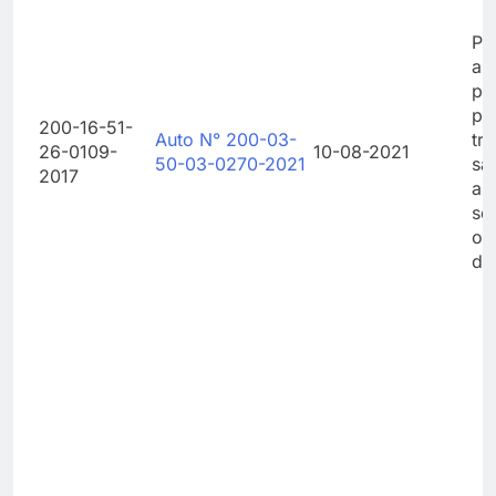
Por
ab
pe
pr
200-16-51-
Auto N° 200-03-
tr
26-0109-
10-08-2021
50-03-0270-2021
sa
2017
am
se
ot
di