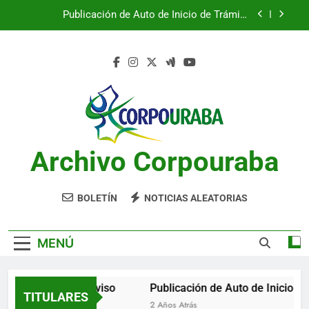
Saltar
Publicación de Auto de Inicio de Trámite
al
Ambiental
contenido
CITACIONES
Notificación por aviso
Publicación de Auto de Inicio de Trámite
Ambiental
Publicación de Auto de Inicio de Trámite
Ambiental
Archivo Corpouraba
CITACIONES
BOLETÍN
NOTICIAS ALEATORIAS
MENÚ
Notificación por aviso
Publicación de Auto de Inicio de 
TITULARES
 Años Atrás
2 Años Atrás