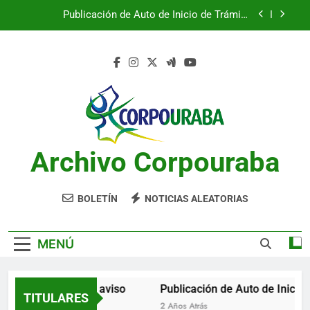
Saltar
Publicación de Auto de Inicio de Trámite
al
Ambiental
contenido
Publicación de Auto de Inicio de Trámite
Ambiental
CITACIONES
Notificación por aviso
Publicación de Auto de Inicio de Trámite
Ambiental
Archivo Corpouraba
Publicación de Auto de Inicio de Trámite
Ambiental
CITACIONES
BOLETÍN
NOTICIAS ALEATORIAS
MENÚ
Notificación por aviso
Publicación de Auto de Inicio d
TITULARES
2 Años Atrás
2 Años Atrás