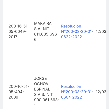
MAKAIRA
200-16-51-
Resolución
S.A. NIT
05-0049-
N°200-03-20-01-
12/03/
811.035.696-
2017
0622-2022
6
JORGE
OCHOA
200-16-51-
Resolución
ESPINAL
05-494-
N°200-03-20-01-
12/03/
S.A.S. NIT
2009
0604-2022
900.061.593-
1