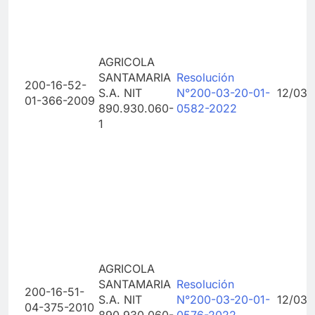
AGRICOLA
SANTAMARIA
Resolución
200-16-52-
S.A. NIT
N°200-03-20-01-
12/03/
01-366-2009
890.930.060-
0582-2022
1
AGRICOLA
SANTAMARIA
Resolución
200-16-51-
S.A. NIT
N°200-03-20-01-
12/03/
04-375-2010
890.930.060-
0576-2022